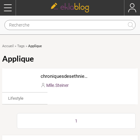
Applique
Accueil
»
Tags
»
Applique
chroniquesdesethnies.eklablog.com
Mlle.Steiner
Lifestyle
1