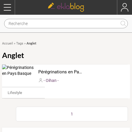
Anglet
Accueil
»
Tags
»
Anglet
Pérégrinations en Pays Basque
- Oihan -
Lifestyle
1