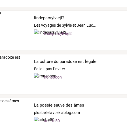
lindeparsylviejl2
Les voyages de Sylvie et Jean Luc....
lindeparsylviejl2
La culture du paradoxe est légale
Fallait pas l'inviter
ironspoon
La poésie sauve des âmes
plusbellelavi.eklablog.com
arlette50