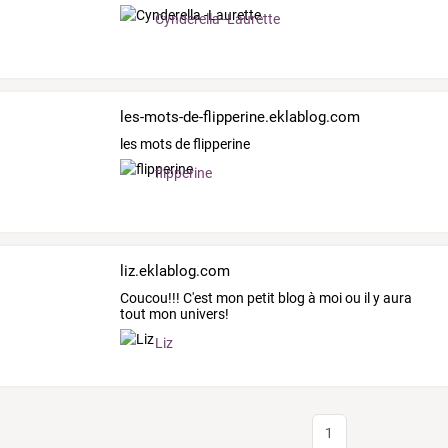
Cynderella -Laurette
les-mots-de-flipperine.eklablog.com
les mots de flipperine
flipperine
liz.eklablog.com
Coucou!!! C'est mon petit blog à moi ou il y aura
tout mon univers!
Liz
1