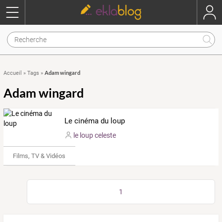
Adam wingard
Accueil
»
Tags
»
Adam wingard
Le cinéma du loup
le loup celeste
Films, TV & Vidéos
1