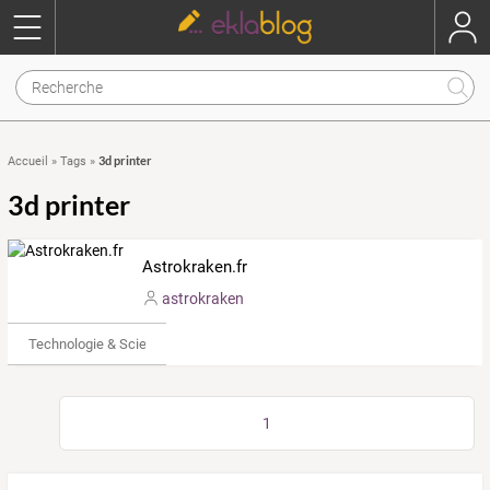
3d printer
Accueil
»
Tags
»
3d printer
Astrokraken.fr
astrokraken
Technologie & Science
1