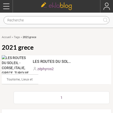
2021 grece
Accueil
»
Tags
»
2021 grece
LES ROUTES DU SOLEIL - CORSE, ITALIE, GRECE, TURQUIE - Carnet de voyage à bord d'un voilier en Méditerranée
zéphyros2
Tourisme, Lieux et Événements
1