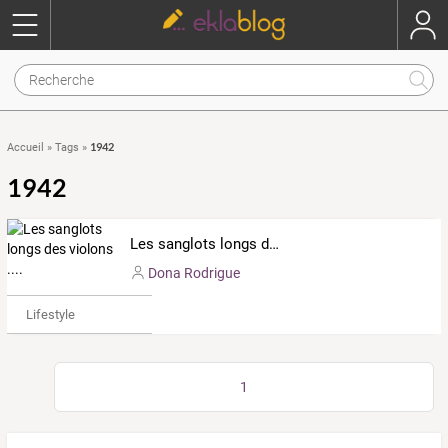
1942
Accueil
»
Tags
»
1942
Les sanglots longs des violons ....
Dona Rodrigue
Lifestyle
1