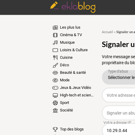
Les plus lus
Signaler un 
Accueil
»
Cinéma & TV
Signaler 
Musique
Loisirs & Culture
Votre message ser
Cuisine
propriétaire du bl
Déco
Beauté & santé
Mode
Jeux & Jeux Vidéo
High-tech et sciences
Sport
Société
Top des blogs