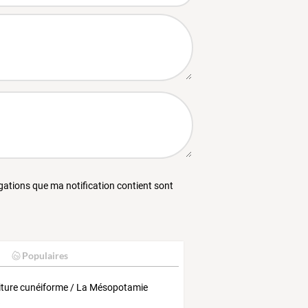
égations que ma notification contient sont
Populaires
riture cunéiforme / La Mésopotamie
k