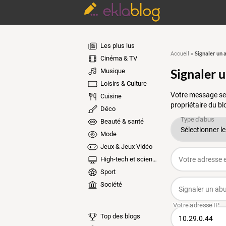
Les plus lus
Signaler un 
Accueil
»
Cinéma & TV
Signaler 
Musique
Loisirs & Culture
Votre message ser
Cuisine
propriétaire du bl
Déco
Beauté & santé
Mode
Jeux & Jeux Vidéo
High-tech et sciences
Sport
Société
Top des blogs