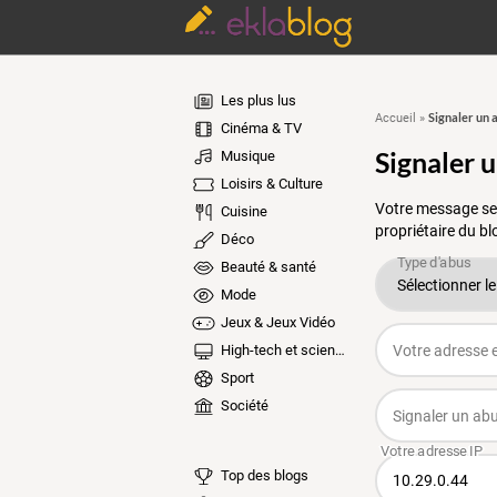
Les plus lus
Signaler un 
Accueil
»
Cinéma & TV
Signaler 
Musique
Loisirs & Culture
Votre message ser
Cuisine
propriétaire du bl
Déco
Beauté & santé
Mode
Jeux & Jeux Vidéo
High-tech et sciences
Sport
Société
Top des blogs