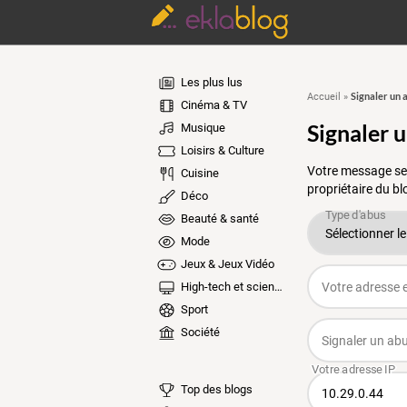
Les plus lus
Signaler un 
Accueil
»
Cinéma & TV
Signaler 
Musique
Loisirs & Culture
Votre message ser
Cuisine
propriétaire du bl
Déco
Beauté & santé
Mode
Jeux & Jeux Vidéo
High-tech et sciences
Sport
Société
Top des blogs