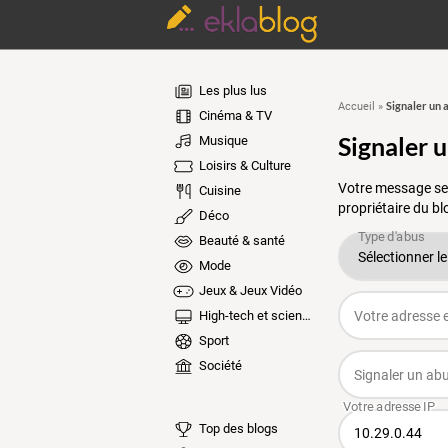
Les plus lus
Signaler un 
Accueil
»
Cinéma & TV
Signaler 
Musique
Loisirs & Culture
Votre message ser
Cuisine
propriétaire du bl
Déco
Beauté & santé
Mode
Jeux & Jeux Vidéo
High-tech et sciences
Sport
Société
Top des blogs