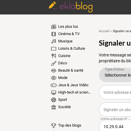
Les plus lus
Signaler un 
Accueil
»
Cinéma & TV
Signaler 
Musique
Loisirs & Culture
Votre message ser
Cuisine
propriétaire du bl
Déco
Beauté & santé
Mode
Jeux & Jeux Vidéo
High-tech et sciences
Sport
Société
Top des blogs