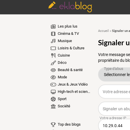
Les plus lus
Signaler un 
Accueil
»
Cinéma & TV
Signaler 
Musique
Loisirs & Culture
Votre message ser
Cuisine
propriétaire du bl
Déco
Beauté & santé
Mode
Jeux & Jeux Vidéo
High-tech et sciences
Sport
Société
Top des blogs