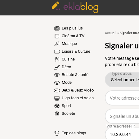
Les plus lus
Signaler un 
Accueil
»
Cinéma & TV
Signaler 
Musique
Loisirs & Culture
Votre message ser
Cuisine
propriétaire du bl
Déco
Beauté & santé
Mode
Jeux & Jeux Vidéo
High-tech et sciences
Sport
Société
Top des blogs