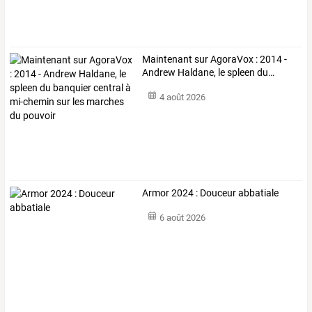
Maintenant
sur
AgoraVox
:
2014
-
Andrew
Haldane,
le
spleen
du
…
4 août 2026
Armor 2024 : Douceur abbatiale
6 août 2026