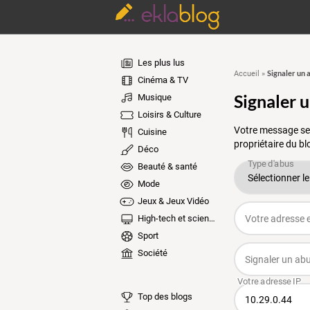
Les plus lus
Signaler un 
Accueil
»
Cinéma & TV
Signaler 
Musique
Loisirs & Culture
Votre message ser
Cuisine
propriétaire du bl
Déco
Beauté & santé
Mode
Jeux & Jeux Vidéo
High-tech et sciences
Sport
Société
Top des blogs