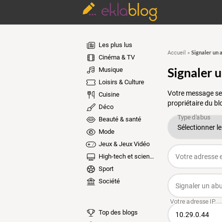
Les plus lus
Signaler un 
Accueil
»
Cinéma & TV
Signaler 
Musique
Loisirs & Culture
Votre message ser
Cuisine
propriétaire du bl
Déco
Beauté & santé
Mode
Jeux & Jeux Vidéo
High-tech et sciences
Sport
Société
Top des blogs