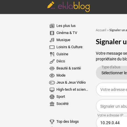
Les plus lus
Signaler un 
Accueil
»
Cinéma & TV
Signaler 
Musique
Loisirs & Culture
Votre message ser
Cuisine
propriétaire du bl
Déco
Beauté & santé
Mode
Jeux & Jeux Vidéo
High-tech et sciences
Sport
Société
Top des blogs