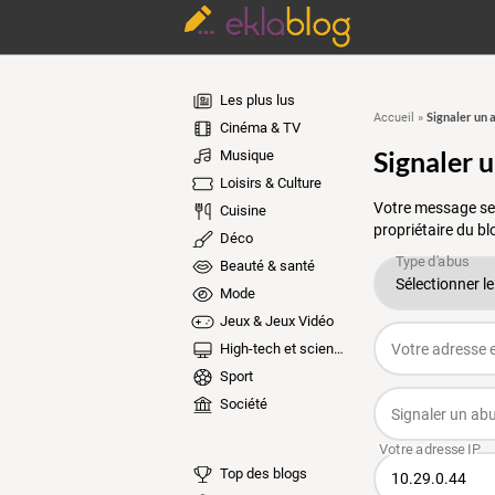
Les plus lus
Signaler un 
Accueil
»
Cinéma & TV
Signaler 
Musique
Loisirs & Culture
Votre message ser
Cuisine
propriétaire du bl
Déco
Beauté & santé
Mode
Jeux & Jeux Vidéo
High-tech et sciences
Sport
Société
Top des blogs