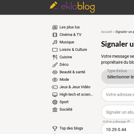
Les plus lus
Signaler un 
Accueil
»
Cinéma & TV
Signaler 
Musique
Loisirs & Culture
Votre message ser
Cuisine
propriétaire du bl
Déco
Beauté & santé
Mode
Jeux & Jeux Vidéo
High-tech et sciences
Sport
Société
Top des blogs