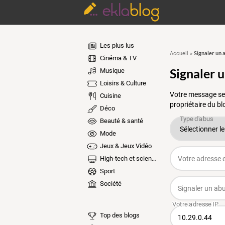
Les plus lus
Signaler un 
Accueil
»
Cinéma & TV
Signaler 
Musique
Loisirs & Culture
Votre message ser
Cuisine
propriétaire du bl
Déco
Beauté & santé
Mode
Jeux & Jeux Vidéo
High-tech et sciences
Sport
Société
Top des blogs