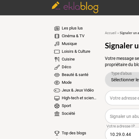
Les plus lus
Signaler un 
Accueil
»
Cinéma & TV
Signaler 
Musique
Loisirs & Culture
Votre message ser
Cuisine
propriétaire du bl
Déco
Beauté & santé
Mode
Jeux & Jeux Vidéo
High-tech et sciences
Sport
Société
Top des blogs