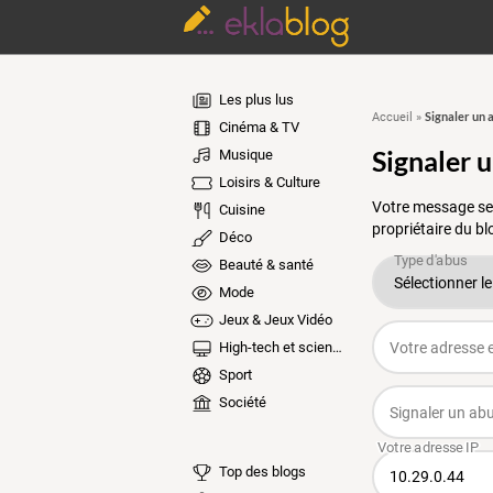
Les plus lus
Signaler un 
Accueil
»
Cinéma & TV
Signaler 
Musique
Loisirs & Culture
Votre message ser
Cuisine
propriétaire du bl
Déco
Beauté & santé
Mode
Jeux & Jeux Vidéo
High-tech et sciences
Sport
Société
Top des blogs