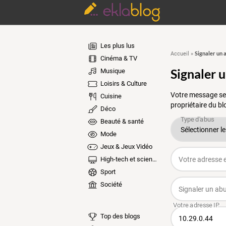
Les plus lus
Signaler un 
Accueil
»
Cinéma & TV
Signaler 
Musique
Loisirs & Culture
Votre message ser
Cuisine
propriétaire du bl
Déco
Beauté & santé
Mode
Jeux & Jeux Vidéo
High-tech et sciences
Sport
Société
Top des blogs