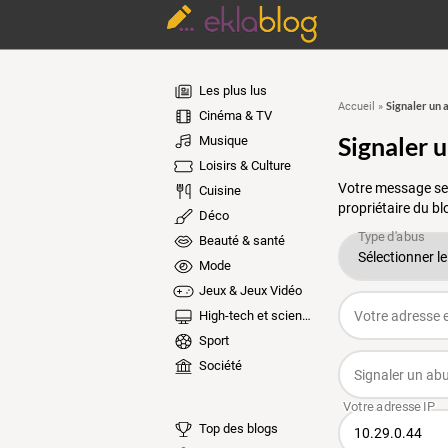
Les plus lus
Signaler un 
Accueil
»
Cinéma & TV
Signaler 
Musique
Loisirs & Culture
Votre message ser
Cuisine
propriétaire du bl
Déco
Beauté & santé
Mode
Jeux & Jeux Vidéo
High-tech et sciences
Sport
Société
Top des blogs