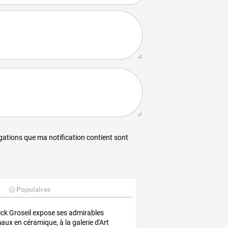
égations que ma notification contient sont
Populaires
ick
Groseil
expose
ses
admirables
maux
en
céramique,
à
la
galerie
d'Art