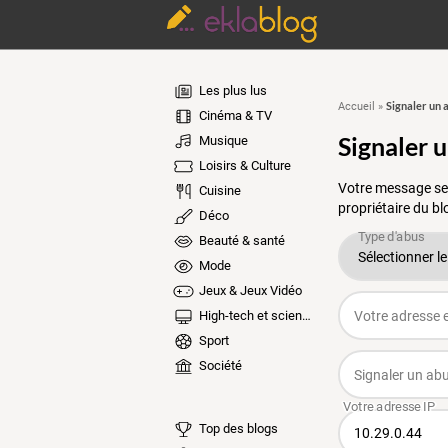
Les plus lus
Signaler un 
Accueil
»
Cinéma & TV
Signaler 
Musique
Loisirs & Culture
Votre message ser
Cuisine
propriétaire du bl
Déco
Beauté & santé
Mode
Jeux & Jeux Vidéo
High-tech et sciences
Sport
Société
Top des blogs