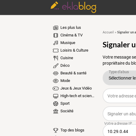
Les plus lus
Signaler un 
Accueil
»
Cinéma & TV
Signaler 
Musique
Loisirs & Culture
Votre message ser
Cuisine
propriétaire du bl
Déco
Beauté & santé
Mode
Jeux & Jeux Vidéo
High-tech et sciences
Sport
Société
Top des blogs