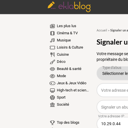
Les plus lus
Signaler un 
Accueil
»
Cinéma & TV
Signaler 
Musique
Loisirs & Culture
Votre message ser
Cuisine
propriétaire du bl
Déco
Beauté & santé
Mode
Jeux & Jeux Vidéo
High-tech et sciences
Sport
Société
Top des blogs