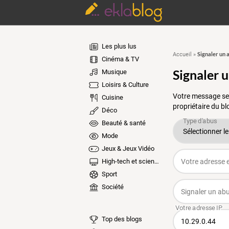
Les plus lus
Signaler un 
Accueil
»
Cinéma & TV
Signaler 
Musique
Loisirs & Culture
Votre message ser
Cuisine
propriétaire du bl
Déco
Beauté & santé
Mode
Jeux & Jeux Vidéo
High-tech et sciences
Sport
Société
Top des blogs