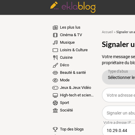
Les plus lus
Signaler un 
Accueil
»
Cinéma & TV
Signaler 
Musique
Loisirs & Culture
Votre message ser
Cuisine
propriétaire du bl
Déco
Beauté & santé
Mode
Jeux & Jeux Vidéo
High-tech et sciences
Sport
Société
Top des blogs