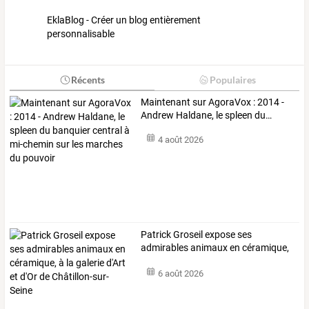
EklaBlog - Créer un blog entièrement
personnalisable
Récents
Populaires
Maintenant
sur
AgoraVox
:
2014
-
Andrew
Haldane,
le
spleen
du
…
4 août 2026
Patrick
Groseil
expose
ses
admirables
animaux
en
céramique,
à
la
galerie
…
6 août 2026