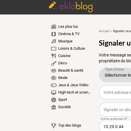
Les plus lus
Signaler un 
Accueil
»
Cinéma & TV
Signaler 
Musique
Loisirs & Culture
Votre message ser
Cuisine
propriétaire du bl
Déco
Beauté & santé
Mode
Jeux & Jeux Vidéo
High-tech et sciences
Sport
Société
Top des blogs