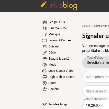
Les plus lus
Signaler un 
Accueil
»
Cinéma & TV
Signaler 
Musique
Loisirs & Culture
Votre message ser
Cuisine
propriétaire du bl
Déco
Beauté & santé
Mode
Jeux & Jeux Vidéo
High-tech et sciences
Sport
Société
Top des blogs