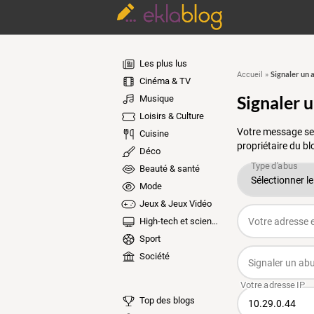
Les plus lus
Signaler un 
Accueil
»
Cinéma & TV
Signaler 
Musique
Loisirs & Culture
Votre message ser
Cuisine
propriétaire du bl
Déco
Beauté & santé
Mode
Jeux & Jeux Vidéo
High-tech et sciences
Sport
Société
Top des blogs