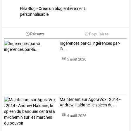
EklaBlog - Créer un blog entièrement
personnalisable
Récents
Populaires
Ingérences par-ci, ingérences par-
là...
5 août 2026
Maintenant
sur
AgoraVox
:
2014
-
Andrew
Haldane,
le
spleen
du
…
4 août 2026