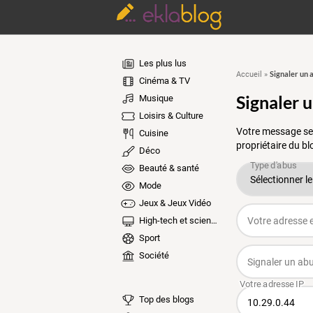
Les plus lus
Signaler un 
Accueil
»
Cinéma & TV
Signaler 
Musique
Loisirs & Culture
Votre message ser
Cuisine
propriétaire du bl
Déco
Beauté & santé
Mode
Jeux & Jeux Vidéo
High-tech et sciences
Sport
Société
Top des blogs