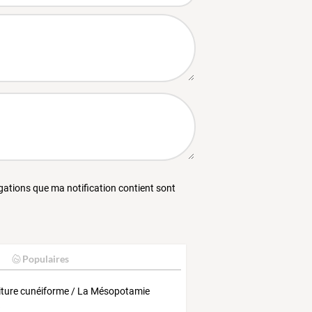
égations que ma notification contient sont
Populaires
riture cunéiforme / La Mésopotamie
k