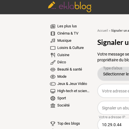
Les plus lus
Signaler un 
Accueil
»
Cinéma & TV
Signaler 
Musique
Loisirs & Culture
Votre message ser
Cuisine
propriétaire du bl
Déco
Beauté & santé
Mode
Jeux & Jeux Vidéo
High-tech et sciences
Sport
Société
Top des blogs