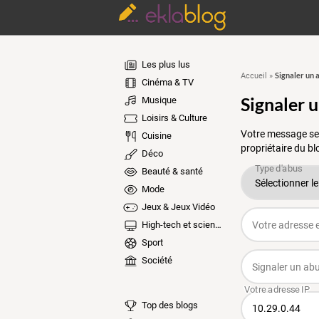
Les plus lus
Signaler un 
Accueil
»
Cinéma & TV
Signaler 
Musique
Loisirs & Culture
Votre message ser
Cuisine
propriétaire du bl
Déco
Beauté & santé
Mode
Jeux & Jeux Vidéo
High-tech et sciences
Sport
Société
Top des blogs