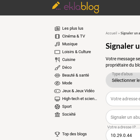
Les plus lus
Signaler un 
Accueil
»
Cinéma & TV
Signaler 
Musique
Loisirs & Culture
Votre message ser
Cuisine
propriétaire du bl
Déco
Beauté & santé
Mode
Jeux & Jeux Vidéo
High-tech et sciences
Sport
Société
Top des blogs