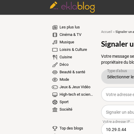
Les plus lus
Signaler un 
Accueil
»
Cinéma & TV
Signaler 
Musique
Loisirs & Culture
Votre message ser
Cuisine
propriétaire du bl
Déco
Beauté & santé
Mode
Jeux & Jeux Vidéo
High-tech et sciences
Sport
Société
Top des blogs