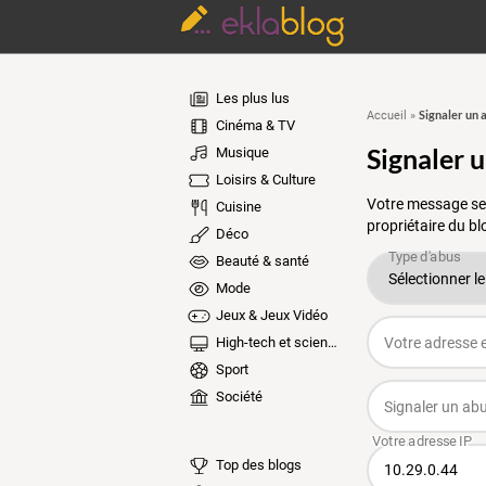
Les plus lus
Signaler un 
Accueil
»
Cinéma & TV
Signaler 
Musique
Loisirs & Culture
Votre message ser
Cuisine
propriétaire du bl
Déco
Beauté & santé
Mode
Jeux & Jeux Vidéo
High-tech et sciences
Sport
Société
Top des blogs