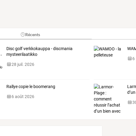
Récents
Disc golf verkkokauppa - discmania
WAMO
mysteerilaatikko
6
28 juil. 2026
Rallye copie le boomerang
Larm
d’un
6 août 2026
30